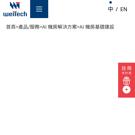
中
/
EN
首頁
>
產品/服務
>
AI 機房解決方案
>
AI 機房基礎建設
/服務
AI 機房解決方案
AI 機房測試儀
防火牆
網路交換器
路由器
伺服器
AI 機房基礎建設
光纖監測系統