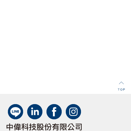
Optical Fiber Cleaning
Stick
• 適用於各種接頭端面和適配器內側及其插芯端面
• 乾式清潔，無需使用任何溶劑
• 耐磨損，不散落棉絲或纖維屑
• 不殘留、不刮傷端面
• 拋棄式設計，外型輕巧，方便攜帶