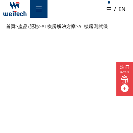
中
/
EN
首頁
>
產品/服務
>
AI 機房解決方案
>
AI 機房測試儀
/服務
AI 機房解決方案
AI 機房測試儀
防火牆
網路交換器
路由器
伺服器
AI 機房基礎建設
光纖監測系統