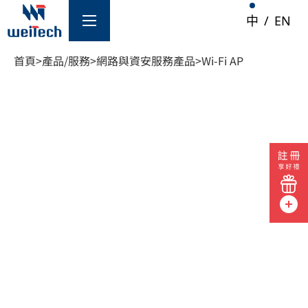
中
/
EN
首頁
>
產品/服務
>
網路與資安服務產品
>
Wi-Fi AP
/服務
AI 機房解決方案
AI 機房測試儀
防火牆
網路交換器
路由器
伺服器
AI 機房基礎建設
光纖監測系統