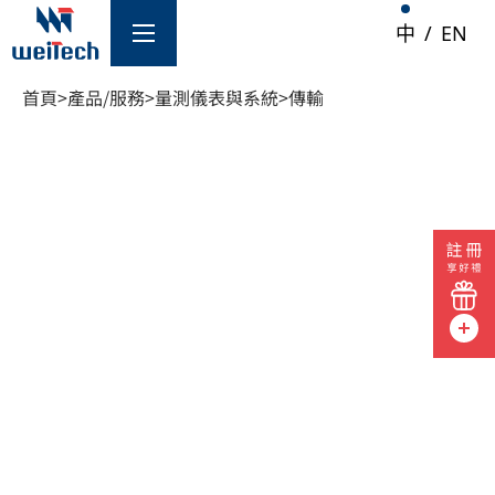
中
/
EN
首頁
>
產品/服務
>
量測儀表與系統
>
傳輸
/服務
AI 機房解決方案
AI 機房測試儀
防火牆
網路交換器
路由器
伺服器
AI 機房基礎建設
光纖監測系統