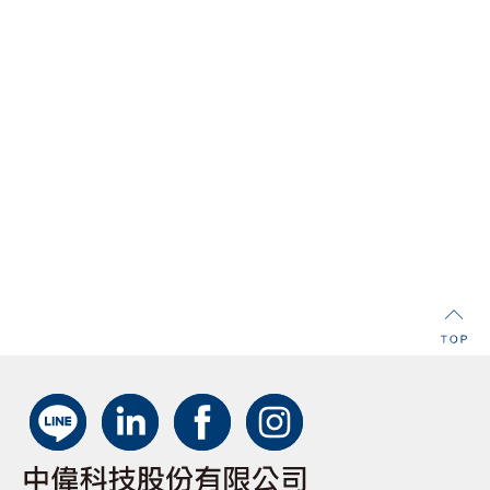
OC192/48/12/3/1
• RJ45支持10/100/1000BASE-T
• BNC (75Ω非平衡) 用于E1, E2, E3, E4, DS1,
DS3, STM1, STM0, STS1和STS3
• RJ48 (120Ω平衡)或Bantam接口(100Ω平衡)
用于DS1, E1和G.703同向64k測試
• Datacom接口(DVI) 用于RS232异步,
RS232/V.24同步, X.21, V.35和RS449/ V.36
(422/423),支持DTE, DCE和監測模式